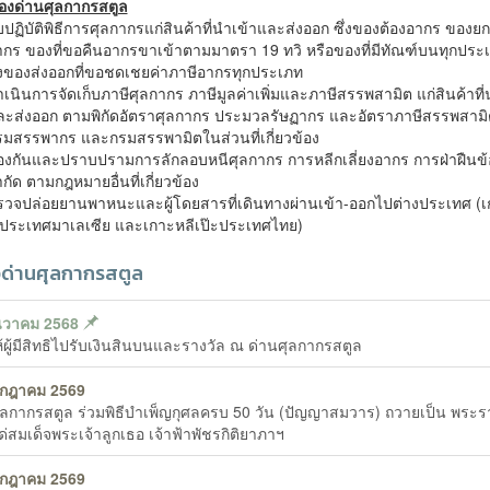
องด่านศุลกากรสตูล
บปฏิบัติพิธีการศุลกากรแก่สินค้าที่นำเข้าและส่งออก ซึ่งของต้องอากร ของยก
ากร ของที่ขอคืนอากรขาเข้าตามมาตรา 19 ทวิ หรือของที่มีทัณฑ์บนทุกประ
้งของส่งออกที่ขอชดเชยค่าภาษีอากรทุกประเภท
เนินการจัดเก็บภาษีศุลกากร ภาษีมูลค่าเพิ่มและภาษีสรรพสามิต แก่สินค้าที่
ละส่งออก ตามพิกัดอัตราศุลกากร ประมวลรัษฏากร และอัตราภาษีสรรพสาม
รมสรรพากร และกรมสรรพามิตในส่วนที่เกี่ยวข้อง
้องกันและปราบปรามการลักลอบหนีศุลกากร การหลีกเลี่ยงอากร การฝ่าฝืนข้อ
กัด ตามกฎหมายอื่นที่เกี่ยวข้อง
รวจปล่อยยานพาหนะและผู้โดยสารที่เดินทางผ่านเข้า-ออกไปต่างประเทศ (เ
ี ประเทศมาเลเซีย และเกาะหลีเป๊ะประเทศไทย)
วด่านศุลกากรสตูล
ันวาคม 2568
ห้ผู้มีสิทธิไปรับเงินสินบนและรางวัล ณ ด่านศุลกากรสตูล
รกฎาคม 2569
ุลกากรสตูล ร่วมพิธีบำเพ็ญกุศลครบ 50 วัน (ปัญญาสมวาร) ถวายเป็น พระ
ด่สมเด็จพระเจ้าลูกเธอ เจ้าฟ้าพัชรกิติยาภาฯ
รกฎาคม 2569