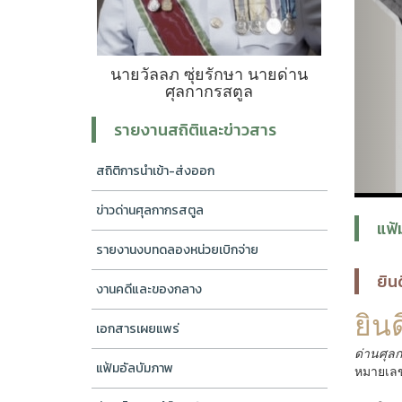
นายวัลลภ ซุ่ยรักษา นายด่าน
ศุลกากรสตูล
รายงานสถิติและข่าวสาร
สถิติการนำเข้า-ส่งออก
ข่าวด่านศุลกากรสตูล
แฟ้
รายงานงบทดลองหน่วยเบิกจ่าย
ยิน
งานคดีและของกลาง
ยินด
เอกสารเผยแพร่
ด่านศุลก
แฟ้มอัลบัมภาพ
หมายเลข