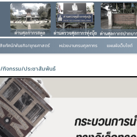
ิสัยทัศน์/พันธกิจ/ยุทธศาสตร์
หน่วยงานกรมศุลกากร
แผนผังเว็บไซต์
ว/กิจกรรม/ประชาสัมพันธ์
Previous