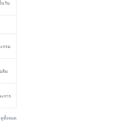
ในวัน
ณะกรม
ฉลิม
และการ
ูทั้งหมด