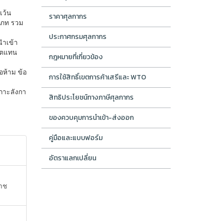
เว้น
ราคาศุลกากร
เภท รวม
ประกาศกรมศุลกากร
นำเข้า
ิตแทน
กฎหมายที่เกี่ยวข้อง
ห้าม ข้อ
การใช้สิทธิ์เขตการค้าเสรีและ WTO
กาะลังกา
สิทธิประโยชน์ทางภาษีศุลกากร
ของควบคุมการนำเข้า-ส่งออก
คู่มือและแบบฟอร์ม
อัตราแลกเปลี่ยน
ราช